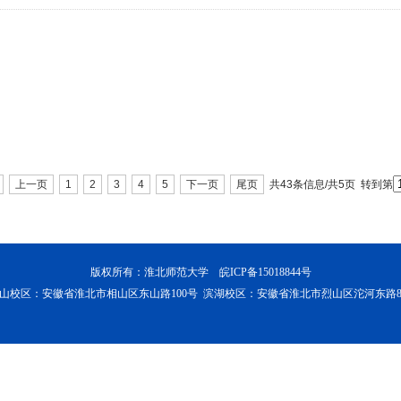
上一页
1
2
3
4
5
下一页
尾页
共43条信息/共5页
转到第
版权所有：淮北师范大学 皖ICP备15018844号
山校区：安徽省淮北市相山区东山路100号 滨湖校区：安徽省淮北市烈山区沱河东路